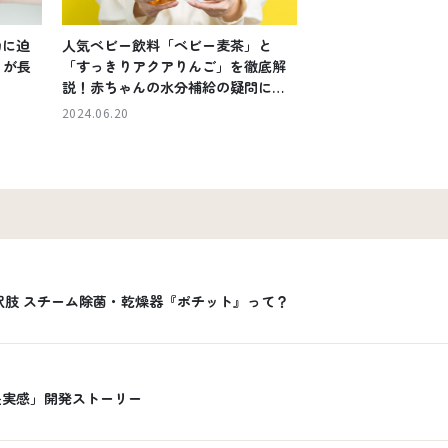
力に迫
人気ベビー飲料「ベビー麦茶」と
』が長
「すっきりアクアりんご」を徹底解
説！赤ちゃんの水分補給の疑問にも
答えます
2024.06.20
択肢 スチーム除菌・乾燥器『ポチット』って？
長実感」開発ストーリー