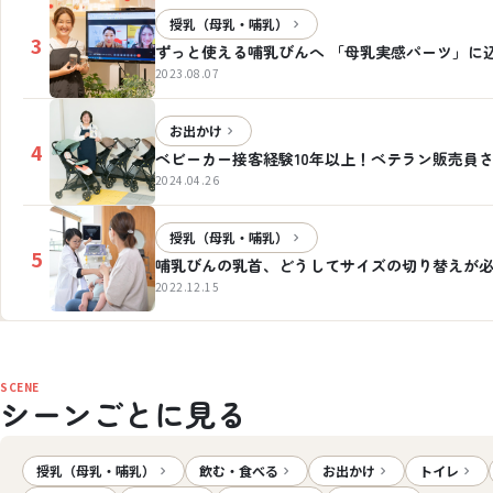
授乳（母乳・哺乳）
3
ずっと使える哺乳びんへ 「母乳実感パーツ」に
2023.08.07
お出かけ
4
ベビーカー接客経験10年以上！ベテラン販売員
2024.04.26
授乳（母乳・哺乳）
5
哺乳びんの乳首、どうしてサイズの切り替えが
2022.12.15
SCENE
シーンごとに見る
授乳（母乳・哺乳）
飲む・食べる
お出かけ
トイレ