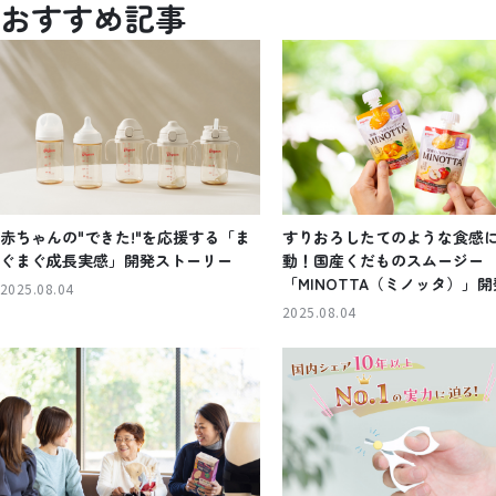
おすすめ記事
赤ちゃんの"できた!"を応援する「ま
すりおろしたてのような食感
ぐまぐ成長実感」開発ストーリー
動！国産くだものスムージー
「MINOTTA（ミノッタ）」
2025.08.04
ーリー
2025.08.04