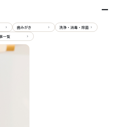
歯みがき
洗浄・消毒・除菌
事一覧