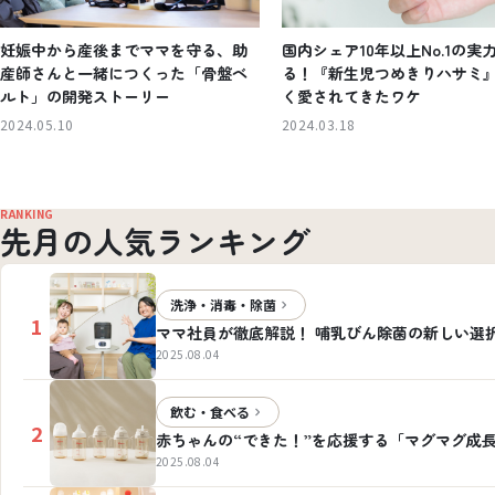
妊娠中から産後までママを守る、助
国内シェア10年以上No.1の実
産師さんと一緒につくった「骨盤ベ
る！『新生児つめきりハサミ
ルト」の開発ストーリー
く愛されてきたワケ
2024.05.10
2024.03.18
RANKING
先月の人気ランキング
洗浄・消毒・除菌
1
ママ社員が徹底解説！ 哺乳びん除菌の新しい選
2025.08.04
飲む・食べる
2
赤ちゃんの“できた！”を応援する「マグマグ成
2025.08.04