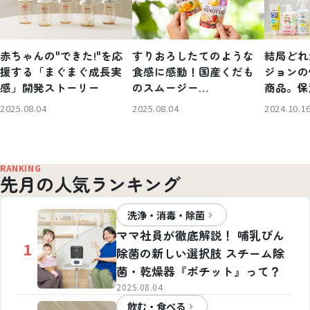
赤ちゃんの"できた!"を応
すりおろしたてのような
結局どれ
援する「まぐまぐ成長実
食感に感動！国産くだも
ジョンの
感」開発ストーリー
のスムージー
商品。保
「MINOTTA（ミノッ
るわかり
2025.08.04
2025.08.04
2024.10.1
タ）」開発ストーリー
RANKING
先月の人気ランキング
洗浄・消毒・除菌
ママ社員が徹底解説！ 哺乳びん
1
除菌の新しい選択肢 スチーム除
菌・乾燥器『ポチット』って？
2025.08.04
飲む・食べる