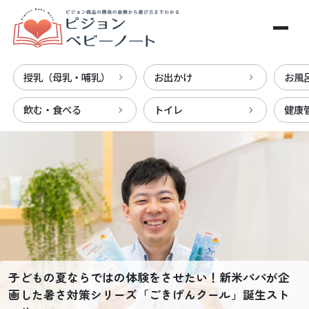
メインコンテンツへスキップ
授乳（母乳・哺乳）
お出かけ
お風
飲む・食べる
トイレ
健康
ピジョンベビーノート
子どもの夏ならではの体験をさせたい！新米パパが企
画した暑さ対策シリーズ「ごきげんクール」誕生スト