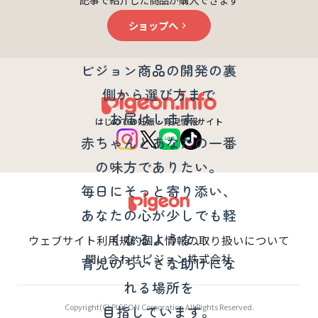
ショップへ
ピジョンベビーノートについて
ピジョン商品の開発の裏
側から選び方まで
お届けします。
はじめての妊娠・育児情報サイト
赤ちゃんとあなたの一番
の味方でありたい。
毎日にそっと寄り添い、
あなたの心が少しでも軽
くなるような、
ウェブサイト利用規約
個人情報の取り扱いについて
問い合わせ
ピジョン株式会社
育児のちいさな助けにな
れる場所を
Copyright(C) PIGEON Corporation All Rights Reserved.
目指しています。