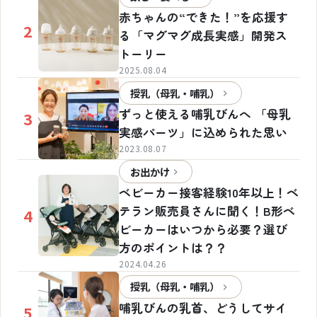
赤ちゃんの“できた！”を応援す
2
る「マグマグ成長実感」開発ス
トーリー
2025.08.04
授乳（母乳・哺乳）
ずっと使える哺乳びんへ 「母乳
3
実感パーツ」に込められた思い
2023.08.07
お出かけ
ベビーカー接客経験10年以上！ベ
テラン販売員さんに聞く！B形ベ
4
ビーカーはいつから必要？選び
方のポイントは？？
2024.04.26
授乳（母乳・哺乳）
哺乳びんの乳首、どうしてサイ
5