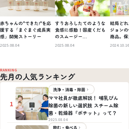
赤ちゃんの"できた!"を応
すりおろしたてのような
結局どれ
援する「まぐまぐ成長実
食感に感動！国産くだも
ジョンの
感」開発ストーリー
のスムージー
商品。保
「MINOTTA（ミノッ
るわかり
2025.08.04
2025.08.04
2024.10.1
タ）」開発ストーリー
RANKING
先月の人気ランキング
洗浄・消毒・除菌
ママ社員が徹底解説！ 哺乳びん
1
除菌の新しい選択肢 スチーム除
菌・乾燥器『ポチット』って？
2025.08.04
飲む・食べる