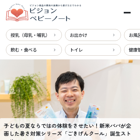
メインコンテンツへスキップ
授乳（母乳・哺乳）
お出かけ
お風
飲む・食べる
トイレ
健康
ピジョンベビーノート
子どもの夏ならではの体験をさせたい！新米パパが企
画した暑さ対策シリーズ「ごきげんクール」誕生スト