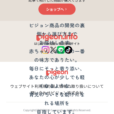
ショップへ
ピジョンベビーノートについて
ピジョン商品の開発の裏
側から選び方まで
お届けします。
はじめての妊娠・育児情報サイト
赤ちゃんとあなたの一番
の味方でありたい。
毎日にそっと寄り添い、
あなたの心が少しでも軽
くなるような、
ウェブサイト利用規約
個人情報の取り扱いについて
問い合わせ
ピジョン株式会社
育児のちいさな助けにな
れる場所を
Copyright(C) PIGEON Corporation All Rights Reserved.
目指しています。