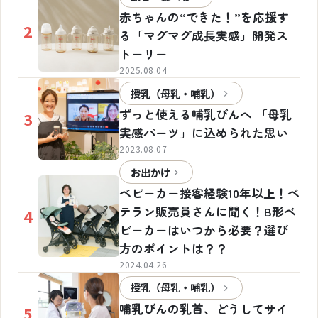
赤ちゃんの“できた！”を応援す
2
る「マグマグ成長実感」開発ス
トーリー
2025.08.04
授乳（母乳・哺乳）
ずっと使える哺乳びんへ 「母乳
3
実感パーツ」に込められた思い
2023.08.07
お出かけ
ベビーカー接客経験10年以上！ベ
テラン販売員さんに聞く！B形ベ
4
ビーカーはいつから必要？選び
方のポイントは？？
2024.04.26
授乳（母乳・哺乳）
哺乳びんの乳首、どうしてサイ
5