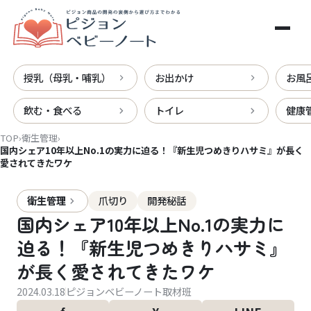
メインコンテンツへスキップ
授乳（母乳・哺乳）
お出かけ
お風
飲む・食べる
トイレ
健康
TOP
›
衛生管理
›
国内シェア10年以上No.1の実力に迫る！『新生児つめきりハサミ』が長く
愛されてきたワケ
衛生管理
爪切り
開発秘話
国内シェア10年以上No.1の実力に
迫る！『新生児つめきりハサミ』
が長く愛されてきたワケ
2024.03.18
ピジョンベビーノート取材班