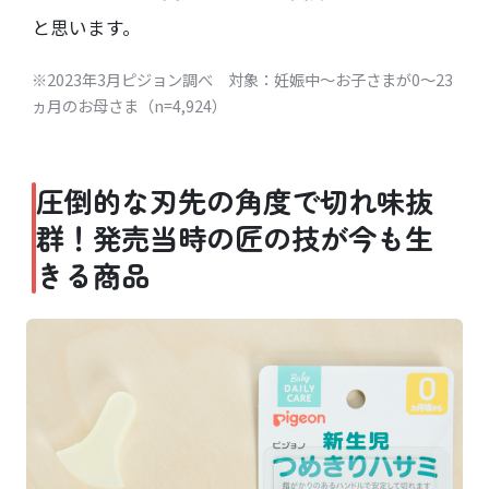
と思います。
※2023年3月ピジョン調べ 対象：妊娠中～お子さまが0～23
ヵ月のお母さま（n=4,924）
圧倒的な刃先の角度で切れ味抜
群！発売当時の匠の技が今も生
きる商品